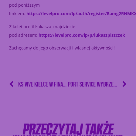
pod poniższym
linkiem:
https://levelpro.com/lp/auth/register/Ramg2RNMK
Z kolei profil Łukasza znajdziecie
pod adresem:
https://levelpro.com/lp/p/lukaszpiszczek
Zachęcamy do jego obserwacji i własnej aktywności!
KS VIVE KIELCE W FINALE MISTRZOSTW POLSKI JUNIORÓW W PIŁCE RĘCZNEJ!
PORT SERVICE WYBRZEŻE GDAŃSK MISTRZEM POLSKI JUNIORÓW!
PRZECZYTAJ TAKŻE