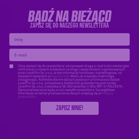
BĄDŹ NA BIEŻĄCO
ZAPISZ SIĘ DO NASZEGO NEWSLETTERA
Chcę zapisać się do newslettera i otrzymywać drogą e-mail treści edukacyjne
i informacje o nowych artykułach na blogu i wydarzeniach organizowanych
przez LevelPro Sp. z o.o., w tym informacje handlowe i marketingowe, na
zasadach opisanych w
Regulaminie
. Wiem, że w każdej chwili mogę
zrezygnować. Administratorem danych podanych w formularzu będzie
LevelPro Sp. z o.o., prowadzącą działalność gospodarczą pod nazwą
LevelPro Sp. z o.o. z siedzibą w 36-002 Jasionka nr 954, NIP: 5170425379.
Dane przetwarzane będą w celu wysyłki newslettera. Szczegółowe
informacje na temat przetwarzania danych znajdują się w
Polityce
prywatności
.
Zapisz mnie!