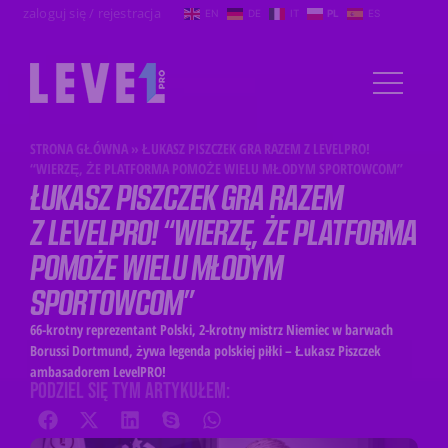
zaloguj się / rejestracja
EN
DE
IT
PL
ES
STRONA GŁÓWNA
»
ŁUKASZ PISZCZEK GRA RAZEM Z LEVELPRO!
“WIERZĘ, ŻE PLATFORMA POMOŻE WIELU MŁODYM SPORTOWCOM”
ŁUKASZ PISZCZEK GRA RAZEM
Z LEVELPRO! “WIERZĘ, ŻE PLATFORMA
POMOŻE WIELU MŁODYM
SPORTOWCOM”
66-krotny reprezentant Polski, 2-krotny mistrz Niemiec w barwach
Borussi Dortmund, żywa legenda polskiej piłki – Łukasz Piszczek
ambasadorem LevelPRO!
PODZIEL SIĘ TYM ARTYKUŁEM: