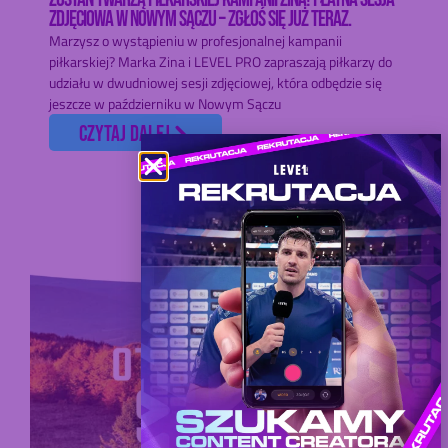
ZDJĘCIOWA W NOWYM SĄCZU – ZGŁOŚ SIĘ JUŻ TERAZ.
Marzysz o wystąpieniu w profesjonalnej kampanii
piłkarskiej? Marka Zina i LEVEL PRO zapraszają piłkarzy do
udziału w dwudniowej sesji zdjęciowej, która odbędzie się
jeszcze w październiku w Nowym Sączu
czytaj dalej