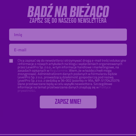
BĄDŹ NA BIEŻĄCO
ZAPISZ SIĘ DO NASZEGO NEWSLETTERA
Chcę zapisać się do newslettera i otrzymywać drogą e-mail treści edukacyjne
i informacje o nowych artykułach na blogu i wydarzeniach organizowanych
przez LevelPro Sp. z o.o., w tym informacje handlowe i marketingowe, na
zasadach opisanych w
Regulaminie
. Wiem, że w każdej chwili mogę
zrezygnować. Administratorem danych podanych w formularzu będzie
LevelPro Sp. z o.o., prowadzącą działalność gospodarczą pod nazwą
LevelPro Sp. z o.o. z siedzibą w 36-002 Jasionka nr 954, NIP: 5170425379.
Dane przetwarzane będą w celu wysyłki newslettera. Szczegółowe
informacje na temat przetwarzania danych znajdują się w
Polityce
prywatności
.
Zapisz mnie!