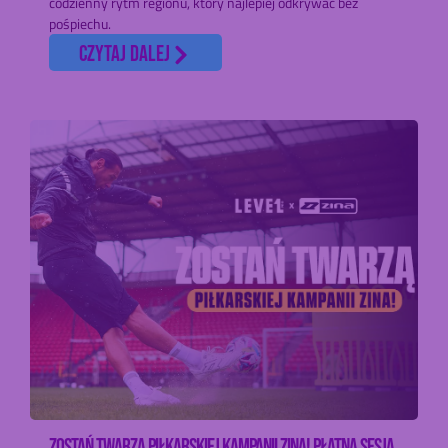
codzienny rytm regionu, który najlepiej odkrywać bez
pośpiechu.
czytaj dalej
ZOSTAŃ TWARZĄ PIŁKARSKIEJ KAMPANII ZINA! PŁATNA SESJA