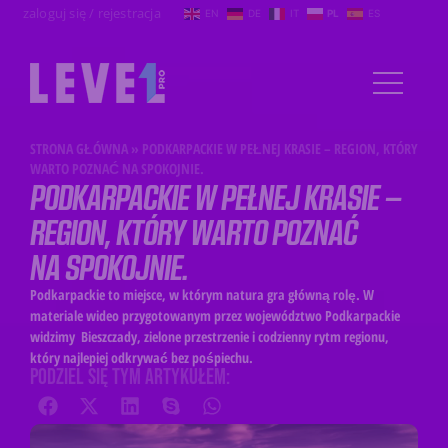
zaloguj się / rejestracja
EN
DE
IT
PL
ES
STRONA GŁÓWNA
»
PODKARPACKIE W PEŁNEJ KRASIE – REGION, KTÓRY
WARTO POZNAĆ NA SPOKOJNIE.
PODKARPACKIE W PEŁNEJ KRASIE –
REGION, KTÓRY WARTO POZNAĆ
NA SPOKOJNIE.
Podkarpackie to miejsce, w którym natura gra główną rolę. W
materiale wideo przygotowanym przez województwo Podkarpackie
widzimy Bieszczady, zielone przestrzenie i codzienny rytm regionu,
który najlepiej odkrywać bez pośpiechu.
PODZIEL SIĘ TYM ARTYKUŁEM: