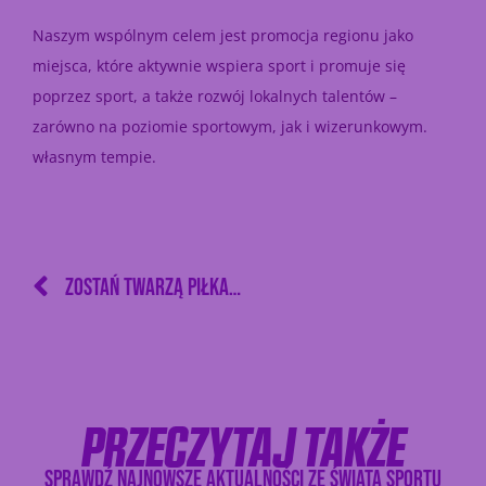
Naszym wspólnym celem jest promocja regionu jako
miejsca, które aktywnie wspiera sport i promuje się
poprzez sport, a także rozwój lokalnych talentów –
zarówno na poziomie sportowym, jak i wizerunkowym.
własnym tempie.
ZOSTAŃ TWARZĄ PIŁKARSKIEJ KAMPANII ZINA! PŁATNA SESJA ZDJĘCIOWA W NOWYM SĄCZU – ZGŁOŚ SIĘ JUŻ TERAZ.
PRZECZYTAJ TAKŻE
SPRAWDŹ NAJNOWSZE AKTUALNOŚCI ZE ŚWIATA SPORTU