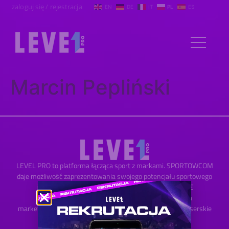
zaloguj się / rejestracja
EN
DE
IT
PL
ES
Marcin Pepliński
LEVEL PRO to platforma łącząca sport z markami. SPORTOWCOM
daje możliwość zaprezentowania swojego potencjału sportowego
i marketingowego, natomiast MARKOM NARZĘDZIE
DO NAWIĄZANIA Z NIMI WSPÓŁPRACY. Jako agencja
marketingowa realizujemy kampanie reklamowe i influenserskie
dla marek.